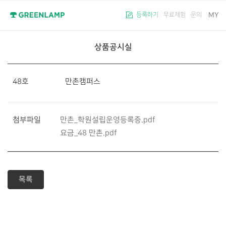
MY
등록하기
무료체험
문의
상품공시실
48호 만촌캠퍼스
첨부파일
만촌_학원설립운영등록증.pdf
요금_48 만촌.pdf
목록