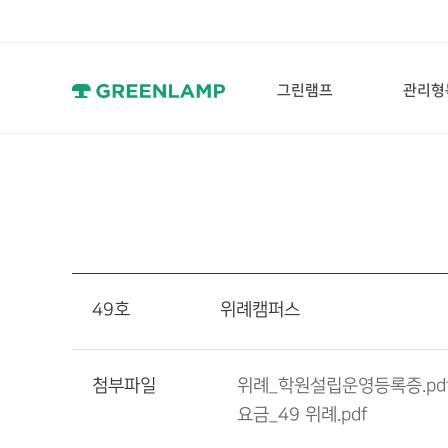
그린램프
관리형
대학합격
관리형
공부시간
자율
명예의 전당
집중
미디어
독학
49호 위례캠퍼스
첨부파일
위례_학원설립운영등록증.pd
요금_49 위례.pdf