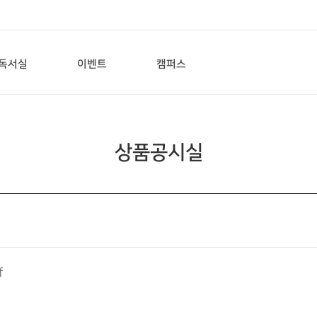
독서실
이벤트
캠퍼스
이란?
이벤트
공간
관리반
위치
관리반
상품공시실
재수반
f