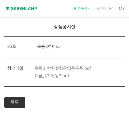
MY
등록하기
무료체험
문의
상품공시실
23호 목동3캠퍼스
첨부파일
목동3_학원설립운영등록증.pdf
요금_23 목동3.pdf
목록