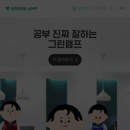
MY
등록하기
무료체험
문의
공부 진짜 잘하는
그린램프
더 알아보기